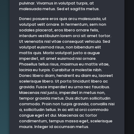
pulvinar. Vivamus in volutpat turpis, at
malesuada metus. Sed et sagittis metus.
Donec posuere eros quis arcu malesuada, ut
volutpat velit ornare. In fermentum, sem non
sodales placerat, eros libero ornare felis,
interdum vestibulum lorem orci sit amet tortor.
Ut venenatis nisl vitae consequat vehicula. Sed
volutpat euismod risus, non bibendum elit
mattis quis. Morbi volutpat justo a augue
imperdiet, sit amet euismod nisi ornare.
Phasellus tellus risus, maximus eu mattis vitae,
lacinia eu turpis. Curabitur a molestie nibh.
Donec libero diam, hendrerit eu diam eu, laoreet
scelerisque libero. Ut porta tincidunt libero ac
gravida. Fusce imperdiet eu urna nec faucibus.
Maecenas nisl justo, imperdiet in metus non,
tempor gravida metus. Duis dictum sollicitudin
commodo. Proin non turpis gravida, convallis nisi
a, sollicitudin tellus. In ac elit id orci commodo
congue eget et dui. Maecenas ac tortor
condimentum, tempus massa eget, scelerisque
mauris. Integer id accumsan metus.