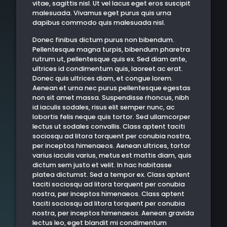
vitae, sagittis nisl. Ut vel lacus eget eros suscipit
malesuada. Vivamus eget purus quis urna
dapibus commodo quis malesuada nisl.
Donec finibus dictum purus non bibendum.
Pellentesque magna turpis, bibendum pharetra
rutrum ut, pellentesque quis ex. Sed diam ante,
ultrices id condimentum quis, laoreet ac erat.
Donec quis ultrices diam, et congue lorem.
Aenean et urna nec purus pellentesque egestas
non sit amet massa. Suspendisse rhoncus, nibh
id iaculis sodales, risus elit semper nunc, ac
lobortis felis neque quis tortor. Sed ullamcorper
lectus ut sodales convallis. Class aptent taciti
sociosqu ad litora torquent per conubia nostra,
per inceptos himenaeos. Aenean ultrices, tortor
varius iaculis varius, metus est mattis diam, quis
dictum sem justo et velit. In hac habitasse
platea dictumst. Sed a tempor ex. Class aptent
taciti sociosqu ad litora torquent per conubia
nostra, per inceptos himenaeos. Class aptent
taciti sociosqu ad litora torquent per conubia
nostra, per inceptos himenaeos. Aenean gravida
lectus leo, eget blandit mi condimentum